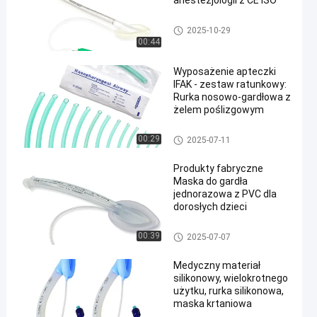
anestezjologii z CE ISO
maska ​​krtaniowa
2025-10-29
00:44
Wyposażenie apteczki
IFAK - zestaw ratunkowy:
Rurka nosowo-gardłowa z
żelem poślizgowym
en
maska ​​krtaniowa
00:29
2025-07-11
Produkty fabryczne
Maska do gardła
jednorazowa z PVC dla
dorosłych dzieci
maska ​​krtaniowa
00:39
2025-07-07
Medyczny materiał
silikonowy, wielokrotnego
użytku, rurka silikonowa,
maska ​​krtaniowa