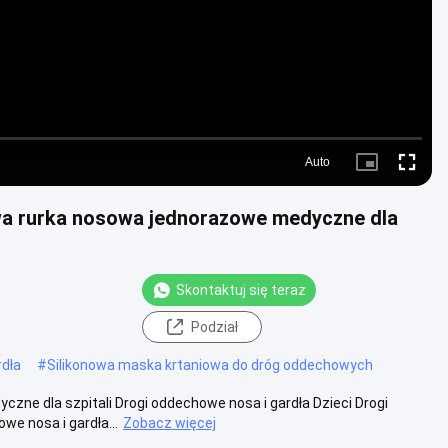
Auto
Picture-
Fullscre
in-
Picture
a rurka nosowa jednorazowe medyczne dla
Skontaktuj się teraz
Podział
dła
#
Silikonowa maska ​​krtaniowa do dróg oddechowych
zne dla szpitali Drogi oddechowe nosa i gardła Dzieci Drogi
e nosa i gardła...
Zobacz więcej