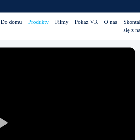
Do domu
Produkty
Filmy
Pokaz VR
O nas
Skonta
się z n
Play
Video