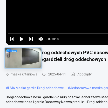
Loaded
:
0%
0:00
/
0:00
Play
Play
Play
Mute
Current
Duration
next
next
Nosogardziele dróg oddechowych PVC nosow
Time
szpitalnych nosogardzieli dróg oddechowych
maska ​​krtaniowa
2025-04-11
7 poglądy
#
LMA Maska gardła Drogi oddechowe
#
Jednorazowa maska gar
Drogi oddechowe nosa i gardła Pvc Rury nosowe jednorazowe Medyc
oddechowe nosa i gardła Dostawcy Nazwa produktu Drogi oddechow