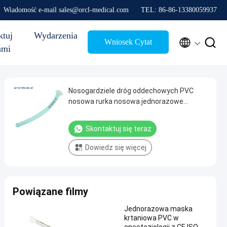
Wiadomość e-mail sales@orcl-medical.com
TEL: 86-86-13380059937
ktuj
Wydarzenia


Wniosek Cytat
ami
Nosogardziele dróg oddechowych PVC
nosowa rurka nosowa jednorazowe
medyczne dla szpitalnych nosogardzieli
dróg oddechowych
Skontaktuj się teraz
Dowiedz się więcej
Powiązane filmy
Jednorazowa maska
krtaniowa PVC w