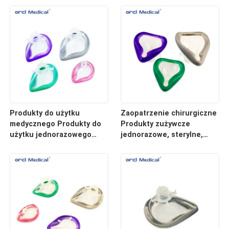
6#
Lateksu, Sterylna, Łatwa w
Użyciu
Produkty do użytku
Zaopatrzenie chirurgiczne
medycznego Produkty do
Produkty zużywcze
użytku jednorazowego
jednorazowe, sterylne,
sterylnego łatwego
łatwe do użycia, maski
znieczulenia Maska
znieczulające dla
znieczulająca wolna od
dorosłych i dzieci
lateksu Maska
znieczulająca w celu
uniknięcia reakcji
alergicznych