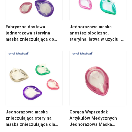
Fabryczna dostawa
Jednorazowa maska
jednorazowa sterylna
anestezjologiczna,
maska znieczulająca do
sterylna, łatwa w użyciu, do
szpitala Łatwe w użyciu
użytku szpitalnego, w
maska znieczulająca z
rozmiarach #1-6#
szybkim zaprojektowaniem
Jednorazowa maska
Gorąca Wyprzedaż
znieczulająca sterylna
Artykułów Medycznych
maska znieczulająca dla
Jednorazowa Maska
szpitala z rozmiarami #1-
Anestezjologiczna Bez