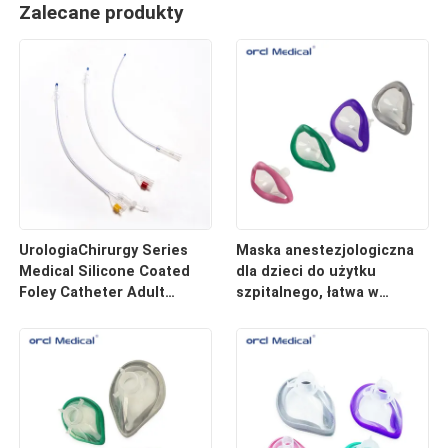
Zalecane produkty
UrologiaChirurgy Series
Maska anestezjologiczna
Medical Silicone Coated
dla dzieci do użytku
Foley Catheter Adult
szpitalnego, łatwa w
Urethral Catheter Tube
użyciu, dla małych
pacjentów, z szybkim
dopasowaniem, cena
hurtowa fabryczna